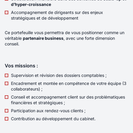
Localité
LYON
d’hyper-croissance
Accompagnement de dirigeants sur des enjeux
Rémunération
55K€ - 80K€
stratégiques et de développement
Envoyer votre candidature
Contrat
Indépendant/Freelance
Ce portefeuille vous permettra de vous positionner comme un
Télétravail
Aucun
véritable
partenaire business
, avec une forte dimension
conseil.
Sous la responsabilité directe de l’Associée en
charge du pôle Corporate, vous intégrez une
Vos missions :
équipe qui accompagne ses clients dirigeants
de A à Z : de la stratégie quotidienne aux
Supervision et révision des dossiers comptables ;
opérations les plus complexes. 🤝 Vous
Encadrement et montée en compétence de votre équipe (3
travaillerez en trinôme avec l’Associée et un
collaborateurs) ;
assistant juridique, sur un portefeuille de clients
Conseil et accompagnement client sur des problématiques
fidèles ainsi que sur des dossiers exceptionnels
financières et stratégiques ;
particulièrement stimulants.
Nouveau
Participation aux rendez-vous clients ;
Contribution au développement du cabinet.
Développeur C/C++ < 3 ans