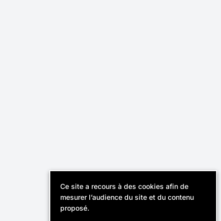
Effektiv,
Cabinet de recrutement
révélateur de talents.
Instagram
Linkedin
Contact
Recruteurs
FAQ
Ce site a recours à des cookies afin de
© Effektiv 2026
mesurer l’audience du site et du contenu
Mentions légales
proposé.
Politique de confidentialité