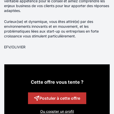
véritable appétence pour le conseil et aimez comprendre les
enjeux business de vos clients pour leur apporter des réponses
Commercial Itinérant - Equipements
adaptées.
Sportifs - F/H/X
Curieux(se) et dynamique, vous êtes attiré(e) par des
environnements innovants et en mouvement, et les
Localité
Annecy
problématiques liées aux start-up ou entreprises en forte
croissance vous stimulent particulièrement.
Rémunération
40K€ - 45K€
EFV/OLIVIER
Contrat
CDI
Télétravail
Total
Véritable ambassadeur(rice) de CASAL SPORT,
vous prenez en charge un portefeuille de
Cette offre vous tente ?
clients existants tout en développant de
nouvelles opportunités commerciales
auprès des collectivités territoriales,
Postuler à cette offre
des établissements scolaires et des clubs et
associations sportives sur votre territoire. Vous
Ou coopter un profil
commercialisez aussi bien du matériel sportif