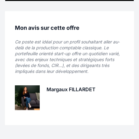
des établissements scolaires et des clubs et
associations sportives sur votre territoire. Vous
commercialisez aussi bien du matériel sportif
(ballons, équipements pédagogiques, matériel
Nouveau
d’entraînement…) que des projets
Mon avis sur cette offre
d’aménagement plus ambitieux : terrains
Commercial Itinérant - Equipements
multisports, city stades, équipements de
Ce poste est idéal pour un profil souhaitant aller au-
gymnase, basket 3×3, etc.
delà de la production comptable classique. Le
Sportifs - F/H/X
portefeuille orienté start-up offre un quotidien varié,
avec des enjeux techniques et stratégiques forts
(levées de fonds, CIR…), et des dirigeants très
Localité
Grenoble
impliqués dans leur développement.
Rémunération
40K€ - 45K€
Margaux FILLARDET
Contrat
CDI
Télétravail
Total
Véritable ambassadeur(rice) de CASAL SPORT,
vous prenez en charge un portefeuille de
clients existants tout en développant de