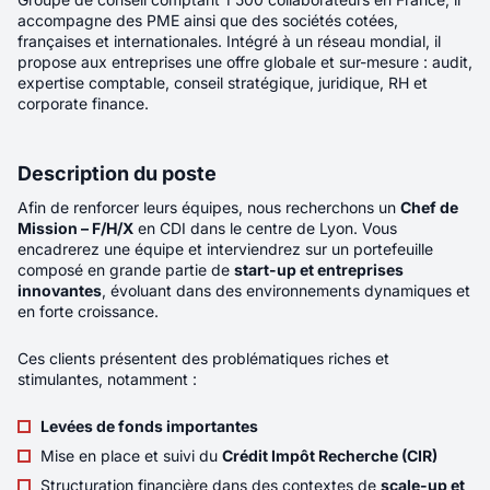
Salaire minimum
Téléphone
*
25K
accompagne des PME ainsi que des sociétés cotées,
Téléphone
*
françaises et internationales. Intégré à un réseau mondial, il
propose aux entreprises une offre globale et sur-mesure : audit,
Pièce jointes
*
Réinitialiser la recherche
expertise comptable, conseil stratégique, juridique, RH et
Déposer un CV (PDF)
corporate finance.
Lien vers votre profil LinkedIn
Qui souhaitez-vous coopter ?
Description du poste
150
offres F/H/X
En soumettant ce formulaire, vous acceptez
notre politique
Prénom
*
Afin de renforcer leurs équipes, nous recherchons un
Chef de
de gestion des données personnelles.
*
Mission – F/H/X
en CDI dans le centre de Lyon. Vous
encadrerez une équipe et interviendrez sur un portefeuille
Récence
Pertinence
Nom
*
composé en grande partie de
start-up et entreprises
innovantes
, évoluant dans des environnements dynamiques et
Envoyer votre candidature
en forte croissance.
Mail
*
Nouveau
Ces clients présentent des problématiques riches et
stimulantes, notamment :
Téléphone
*
Avocat collaborateur Droit des
Levées de fonds importantes
sociétés H/F/X
Mise en place et suivi du
Crédit Impôt Recherche (CIR)
En soumettant ce formulaire, vous acceptez
notre politique
de gestion des données personnelles.
*
Structuration financière dans des contextes de
scale-up et