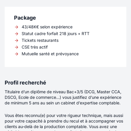
d’expérience – Cybersécurité - H/F/X
Package
Localité
LYON
43/48K€ selon expérience
Rémunération
45K€ - 52K€
Statut cadre forfait 218 jours + RTT
Contrat
CDI
Tickets restaurants
CSE très actif
Télétravail
Partiel
Mutuelle santé et prévoyance
Vous rejoignez une équipe composée de leads
techniques, d’experts cybersécurité et de
développeurs, où les échanges techniques et
Profil recherché
les choix d’architecture occupent une place
Titulaire d’un diplôme de niveau Bac+3/5 (DCG, Master CCA,
importante. Vous intervenez sur un produit
DSCG, Ecole de commerce…) vous justifiez d’une expérience
développé intégralement en interne, utilisé par
de minimum 5 ans au sein un cabinet d’expertise comptable.
des milliers d’utilisateurs et en constante
évolution.
Vous êtes reconnu(e) pour votre rigueur technique, mais aussi
pour votre capacité à prendre du recul et à accompagner vos
Nouveau
clients au-delà de la production comptable. Vous avez une