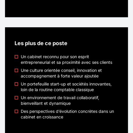
(ballons, équipements pédagogiques, matériel
Nouveau
d’entraînement…) que des projets
d’aménagement plus ambitieux : terrains
Commercial Itinérant - Equipements
multisports, city stades, équipements de
gymnase, basket 3×3, etc.
Sportifs - F/H/X
Les plus de ce poste
Localité
Chambéry
Un cabinet reconnu pour son esprit
Rémunération
40K€ - 45K€
entrepreneurial et sa proximité avec ses clients
Une culture orientée conseil, innovation et
Contrat
CDI
accompagnement à forte valeur ajoutée
Télétravail
Total
Un portefeuille start-up et sociétés innovantes,
loin de la routine comptable classique
Un environnement de travail collaboratif,
Véritable ambassadeur(rice) de CASAL SPORT,
bienveillant et dynamique
vous prenez en charge un portefeuille de
Des perspectives d’évolution concrètes dans un
clients existants tout en développant de
cabinet en croissance
nouvelles opportunités commerciales
auprès des collectivités territoriales,