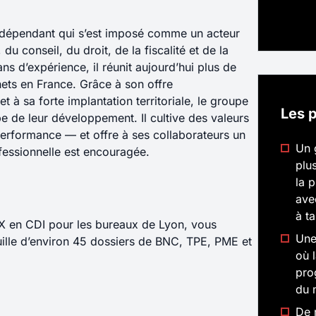
Mail
*
Télép
Pièce jointes
*
Lien v
indépendant qui s’est imposé comme un acteur
Déposer un CV (PDF)
du conseil, du droit, de la fiscalité et de la
ns d’expérience, il réunit aujourd’hui plus de
En soumettant ce formulaire, vous acceptez
notr
nets en France. Grâce à son offre
personnelles.
*
Qui souhaitez-vous coopter ?
 et à sa forte implantation territoriale, le groupe
Les 
 de leur développement. Il cultive des valeurs
Prénom
*
Nom
*
performance — et offre à ses collaborateurs un
Un 
Envoyer votre 
fessionnelle est encouragée.
Mail
*
Télép
plu
la 
avec
En soumettant ce formulaire, vous acceptez
notr
à t
X en CDI pour les bureaux de Lyon, vous
personnelles.
*
Une
uille d’environ 45 dossiers de BNC, TPE, PME et
où l
pro
Envoyer votre 
du 
De 