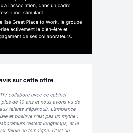
qu’à l’association, dans un cadre
fessionnel stimulant.
ellisé Great Place to Work, le groupe
orise activement le bien-être et
ngagement de ses collaborateurs.
vis sur cette offre
IV collabore avec ce cabinet
 plus de 10 ans et nous avons vu de
ux talents s’épanouir. L’ambiance
iale et positive n’est pas un mythe :
llaborateurs restent longtemps, et le
ver faible en témoigne. C’est un