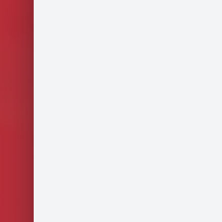
F/H/X afin de renforcer son pôle
expertise. Vous accompagnerez
directement l’Expert-Comptable assoc
sur la supervision et le pilotage d’un
portefeuille de dossiers stratégiques.
Vous interviendrez auprès d’une clientè
composée de PME structurées, groupe
de sociétés et dirigeants de haut nivea
sur des problématiques comptables,
financières et organisationnelles à fort
valeur ajoutée. Ce poste s’adresse à u
professionnel expérimenté souhaitant
prendre une place centrale dans la
gestion des dossiers, l’encadrement de
équipes et la relation client.