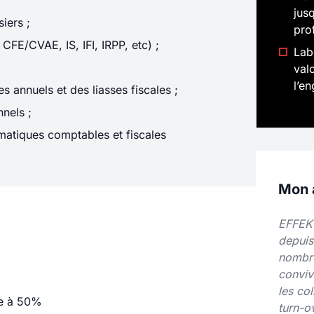
jus
iers ;
pro
 CFE/CVAE, IS, IFI, IRPP, etc) ;
Lab
val
l’e
 annuels et des liasses fiscales ;
nnels ;
ématiques comptables et fiscales
Mon a
EFFEKT
depuis
nombre
conviv
les co
ge à 50%
turn-o