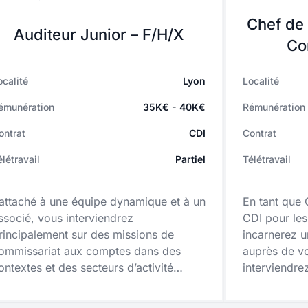
Chef de 
Auditeur Junior – F/H/X
Co
ocalité
Lyon
Localité
émunération
35K€ - 40K€
Rémunération
ontrat
CDI
Contrat
élétravail
Partiel
Télétravail
attaché à une équipe dynamique et à un
En tant que 
ssocié, vous interviendrez
CDI pour le
rincipalement sur des missions de
incarnerez u
ommissariat aux comptes dans des
auprès de vo
ontextes et des secteurs d’activité
interviendrez
ariés.
d’environ 4
et ETI de sec