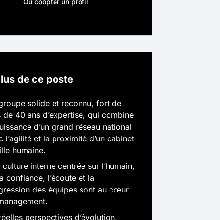
hone
*
Ou coopter un profil
ers votre profil LinkedIn
e politique de gestion des données
plus de ce poste
groupe solide et reconnu, fort de
candidature
hone
*
s de 40 ans d’expertise, qui combine
puissance d’un grand réseau national
 l’agilité et la proximité d’un cabinet
e politique de gestion des données
aille humaine.
 culture interne centrée sur l’humain,
a confiance, l’écoute et la
gression des équipes sont au cœur
candidature
management.
réelles perspectives d’évolution,