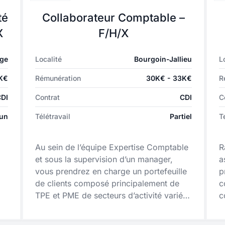
té
Collaborateur Comptable –
X
F/H/X
ge
Localité
Bourgoin-Jallieu
L
0K€
Rémunération
30K€ - 33K€
R
CDI
Contrat
CDI
C
un
Télétravail
Partiel
T
Au sein de l’équipe Expertise Comptable
R
et sous la supervision d’un manager,
a
vous prendrez en charge un portefeuille
p
de clients composé principalement de
c
TPE et PME de secteurs d’activité variés.
c
Vous travaillerez en étroite collaboration
v
avec les chefs de mission, experts-