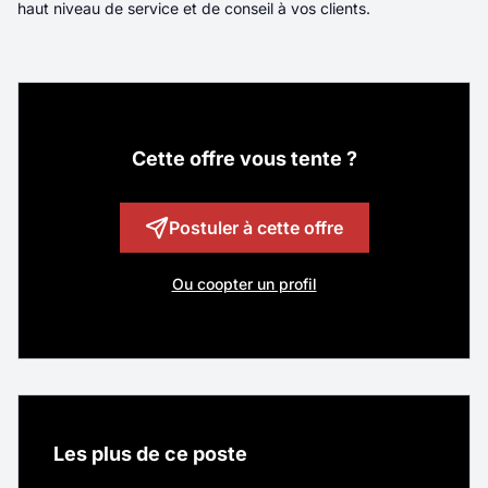
haut niveau de service et de conseil à vos clients.
Commercial Itinérant - Equipements
Sportifs - F/H/X
Localité
Annecy
Cette offre vous tente ?
Rémunération
40K€ - 45K€
Contrat
CDI
Postuler à cette offre
Télétravail
Total
Ou coopter un profil
Véritable ambassadeur(rice) de CASAL SPORT,
vous prenez en charge un portefeuille de
clients existants tout en développant de
nouvelles opportunités commerciales
auprès des collectivités territoriales,
des établissements scolaires et des clubs et
Les plus de ce poste
associations sportives sur votre territoire. Vous
commercialisez aussi bien du matériel sportif