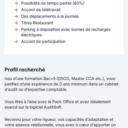
d’expérience – Cybersécurité - H/F/X
Possibilité de temps partiel (80%)
Accord de télétravail
Des déplacements à la journée
Localité
LYON
Titres Restaurant
Rémunération
45K€ - 52K€
Parking à disposition avec bornes de recharges
électriques
Contrat
CDI
Accord de participation
Télétravail
Partiel
Vous rejoignez une équipe composée de leads
Profil recherché
techniques, d’experts cybersécurité et de
Issu d’une formation Bac+5 (DSCG, Master CCA etc.), vous
développeurs, où les échanges techniques et
justifiez d’une expérience de 3 ans minimum dans un cabinet
les choix d’architecture occupent une place
d’audit ou d’expertise comptable.
importante. Vous intervenez sur un produit
développé intégralement en interne, utilisé par
Vous êtes à l’aise avec le Pack Office et avez idéalement
des milliers d’utilisateurs et en constante
exercé sur le logiciel AuditSoft.
évolution.
Reconnu pour votre rigueur, vos capacités d’adaptation et
Nouveau
votre aisance relationnelle, vous avez à cœur d’apporter un