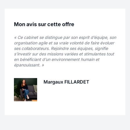
des établissements scolaires et des clubs et
associations sportives sur votre territoire. Vous
commercialisez aussi bien du matériel sportif
(ballons, équipements pédagogiques, matériel
Nouveau
Mon avis sur cette offre
d’entraînement…) que des projets
d’aménagement plus ambitieux : terrains
« Ce cabinet se distingue par son esprit d’équipe, son
Commercial Itinérant - Equipements
multisports, city stades, équipements de
organisation agile et sa vraie volonté de faire évoluer
gymnase, basket 3×3, etc.
Sportifs - F/H/X
ses collaborateurs. Rejoindre ses équipes, signifie
s’investir sur des missions variées et stimulantes tout
en bénéficiant d’un environnement humain et
Localité
Grenoble
épanouissant. »
Rémunération
40K€ - 45K€
Margaux FILLARDET
Contrat
CDI
Télétravail
Total
Véritable ambassadeur(rice) de CASAL SPORT,
vous prenez en charge un portefeuille de
clients existants tout en développant de