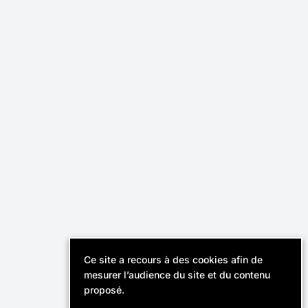
Effektiv,
Cabinet de recrutement
révélateur de talents.
Instagram
Linkedin
Contact
Recruteurs
FAQ
Ce site a recours à des cookies afin de
© Effektiv 2026
mesurer l’audience du site et du contenu
Mentions légales
proposé.
Politique de confidentialité