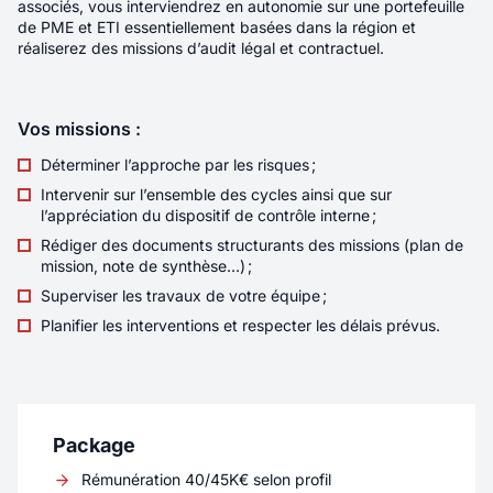
associés, vous interviendrez en autonomie sur une portefeuille
Localité
LYON
de PME et ETI essentiellement basées dans la région et
réaliserez des missions d’audit légal et contractuel.
Rémunération
55K€ - 80K€
Envoyer votre candidature
Contrat
Indépendant/Freelance
Vos missions :
Télétravail
Aucun
Déterminer l’approche par les risques ;
Intervenir sur l’ensemble des cycles ainsi que sur
Sous la responsabilité directe de l’Associée en
l’appréciation du dispositif de contrôle interne ;
charge du pôle Corporate, vous intégrez une
Rédiger des documents structurants des missions (plan de
équipe qui accompagne ses clients dirigeants
mission, note de synthèse…) ;
de A à Z : de la stratégie quotidienne aux
Superviser les travaux de votre équipe ;
opérations les plus complexes. 🤝 Vous
travaillerez en trinôme avec l’Associée et un
Planifier les interventions et respecter les délais prévus.
assistant juridique, sur un portefeuille de clients
fidèles ainsi que sur des dossiers exceptionnels
particulièrement stimulants.
Nouveau
Package
Développeur C/C++ < 3 ans
Rémunération 40/45K€ selon profil