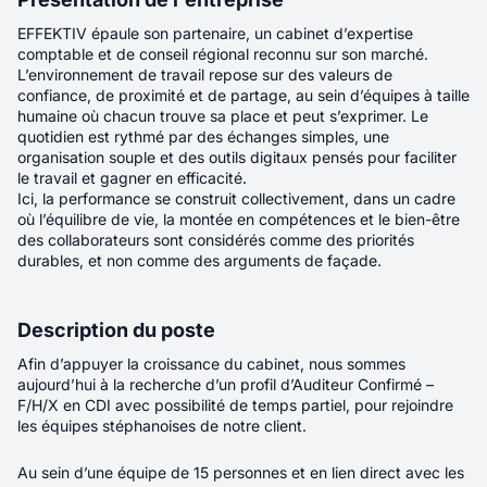
Salaire minimum
Téléphone
*
25K
Téléphone
*
EFFEKTIV épaule son partenaire, un cabinet d’expertise
comptable et de conseil régional reconnu sur son marché.
Pièce jointes
*
Réinitialiser la recherche
L’environnement de travail repose sur des valeurs de
Déposer un CV (PDF)
confiance, de proximité et de partage, au sein d’équipes à taille
humaine où chacun trouve sa place et peut s’exprimer. Le
Lien vers votre profil LinkedIn
quotidien est rythmé par des échanges simples, une
organisation souple et des outils digitaux pensés pour faciliter
Qui souhaitez-vous coopter ?
le travail et gagner en efficacité.
150
offres F/H/X
En soumettant ce formulaire, vous acceptez
notre politique
Ici, la performance se construit collectivement, dans un cadre
Prénom
*
de gestion des données personnelles.
*
où l’équilibre de vie, la montée en compétences et le bien-être
des collaborateurs sont considérés comme des priorités
Récence
Pertinence
durables, et non comme des arguments de façade.
Nom
*
Envoyer votre candidature
Mail
*
Description du poste
Nouveau
Afin d’appuyer la croissance du cabinet, nous sommes
aujourd’hui à la recherche d’un profil d’Auditeur Confirmé –
Téléphone
*
Avocat collaborateur Droit des
F/H/X en CDI avec possibilité de temps partiel, pour rejoindre
les équipes stéphanoises de notre client.
sociétés H/F/X
En soumettant ce formulaire, vous acceptez
notre politique
Au sein d’une équipe de 15 personnes et en lien direct avec les
de gestion des données personnelles.
*