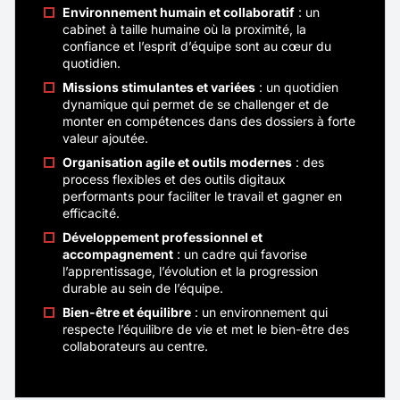
(ballons, équipements pédagogiques, matériel
Environnement humain et collaboratif
: un
Nouveau
cabinet à taille humaine où la proximité, la
d’entraînement…) que des projets
confiance et l’esprit d’équipe sont au cœur du
d’aménagement plus ambitieux : terrains
quotidien.
Commercial Itinérant - Equipements
multisports, city stades, équipements de
Missions stimulantes et variées
: un quotidien
gymnase, basket 3×3, etc.
Sportifs - F/H/X
dynamique qui permet de se challenger et de
monter en compétences dans des dossiers à forte
valeur ajoutée.
Localité
Chambéry
Organisation agile et outils modernes
: des
process flexibles et des outils digitaux
Rémunération
40K€ - 45K€
performants pour faciliter le travail et gagner en
efficacité.
Contrat
CDI
Développement professionnel et
Télétravail
Total
accompagnement
: un cadre qui favorise
l’apprentissage, l’évolution et la progression
durable au sein de l’équipe.
Véritable ambassadeur(rice) de CASAL SPORT,
Bien-être et équilibre
: un environnement qui
vous prenez en charge un portefeuille de
respecte l’équilibre de vie et met le bien-être des
clients existants tout en développant de
collaborateurs au centre.
nouvelles opportunités commerciales
auprès des collectivités territoriales,