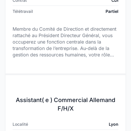
Contrat
CDI
Télétravail
Partiel
Membre du Comité de Direction et directement
rattaché au Président Directeur Général, vous
occuperez une fonction centrale dans la
transformation de l’entreprise. Au-delà de la
gestion des ressources humaines, votre rôle
consistera à accompagner l’évolution de
l’organisation, structurer les pratiques,
renforcer les compétences managériales et
sécuriser les fondamentaux RH afin de soutenir
durablement la performance du groupe. Vous
interviendrez dans un environnement
Assistant( e ) Commercial Allemand
entrepreneurial où de nombreux chantiers
restent à construire ou à consolider. Cette
F/H/X
fonction s’adresse à un profil capable d’allier
vision stratégique, leadership et forte
Localité
Lyon
implication opérationnelle. Accompagné(e) de