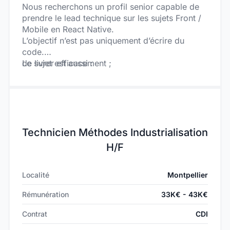
Nous recherchons un profil senior capable de
prendre le lead technique sur les sujets Front /
Mobile en React Native.
L’objectif n’est pas uniquement d’écrire du
code.
Le sujet est aussi :
de livrer efficacement ;
prendre de bonnes décisions techniques ;
structurer les bonnes pratiques ;
faire avancer le produit rapidement dans un
environnement startup.
L’équipe porte également un intérêt fort aux
nouvelles méthodes de développement
Technicien Méthodes Industrialisation
assistées par IA.
H/F
Nous recherchons donc quelqu’un qui utilise
déjà concrètement l’IA dans sa manière de
Localité
Montpellier
développer au quotidien :
génération de code ;
accélération de la delivery ;
Rémunération
33K€ - 43K€
optimisation des workflows ;
assistance au développement et à la réflexion
Contrat
CDI
technique.