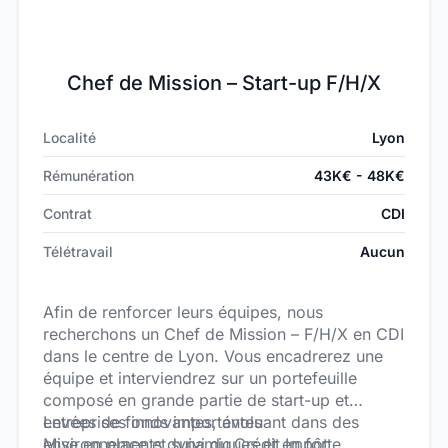
Chef de Mission – Start-up F/H/X
Localité
Lyon
Rémunération
43K€ - 48K€
Contrat
CDI
Télétravail
Aucun
Afin de renforcer leurs équipes, nous
recherchons un Chef de Mission – F/H/X en CDI
dans le centre de Lyon. Vous encadrerez une
équipe et interviendrez sur un portefeuille
composé en grande partie de start-up et
entreprises innovantes, évoluant dans des
Levées de fonds importantes
environnements dynamiques et en forte
Mise en place et suivi du Crédit Impôt