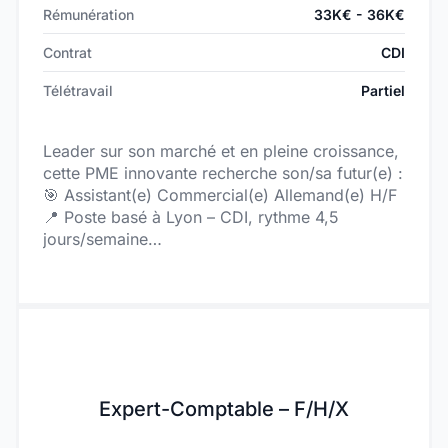
deux collaboratrices RH, vous serez le garant
Rémunération
33K€ - 36K€
de la montée en maturité de la fonction RH et
de son positionnement comme partenaire des
Contrat
CDI
opérations et de la Direction Générale.
Télétravail
Partiel
Leader sur son marché et en pleine croissance,
cette PME innovante recherche son/sa futur(e) :
🎯 Assistant(e) Commercial(e) Allemand(e) H/F
📍 Poste basé à Lyon – CDI, rythme 4,5
jours/semaine
🏠 Télétravail possible 2 jours/semaine
Intégré(e) au service commercial sédentaire
(équipe de 4 personnes), vous jouez un rôle clé
dans le suivi et le développement de la relation
client sur le marché germanophone, en lien
étroit avec les ingénieurs commerciaux.
Expert-Comptable – F/H/X