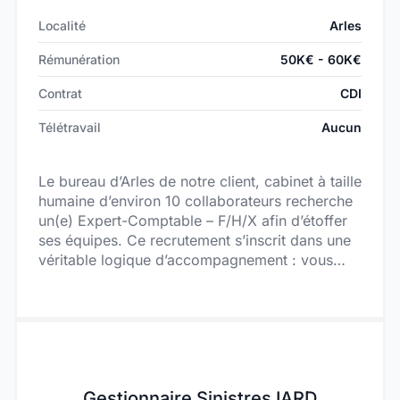
Localité
Arles
Rémunération
50K€ - 60K€
Contrat
CDI
Télétravail
Aucun
Le bureau d’Arles de notre client, cabinet à taille
humaine d’environ 10 collaborateurs recherche
un(e) Expert-Comptable – F/H/X afin d’étoffer
ses équipes. Ce recrutement s’inscrit dans une
véritable logique d’accompagnement : vous
serez intégré progressivement sur les enjeux du
cabinet, tant sur la gestion du portefeuille
clients que sur le management de l’équipe, avec
une montée en responsabilités dans la durée.
Vous interviendrez auprès d’une clientèle locale
fidèle, composée majoritairement de TPE/PME,
Gestionnaire Sinistres IARD
artisans et professions libérales, dans une