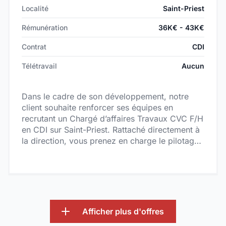
Localité
Saint-Priest
Rémunération
36K€ - 43K€
Contrat
CDI
Télétravail
Aucun
Dans le cadre de son développement, notre
client souhaite renforcer ses équipes en
recrutant un Chargé d’affaires Travaux CVC F/H
en CDI sur Saint-Priest. Rattaché directement à
la direction, vous prenez en charge le pilotage
complet de projets tertiaires en CVC,
représentant des opérations comprises entre
600 K€ et 1 M€. Véritable chef d’orchestre,
vous intervenez de la phase études jusqu’à la
réception des installations, tout en garantissant
la rentabilité, les délais, la qualité ainsi que le
Afficher plus d'offres
respect des règles de sécurité et d’hygiène.