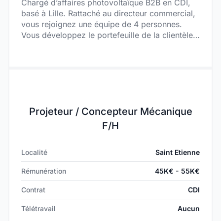
Chargé d’affaires photovoltaïque B2B en CDI,
basé à Lille. Rattaché au directeur commercial,
vous rejoignez une équipe de 4 personnes.
Vous développez le portefeuille de la clientèle
industrielle sur la métropole lilloise. Vous
produisez les pré-études, les devis puis
assurez le suivi commercial (de la vente à la
mise en service des centrales photovoltaïques).
Projeteur / Concepteur Mécanique
F/H
Localité
Saint Etienne
Rémunération
45K€ - 55K€
Contrat
CDI
Télétravail
Aucun