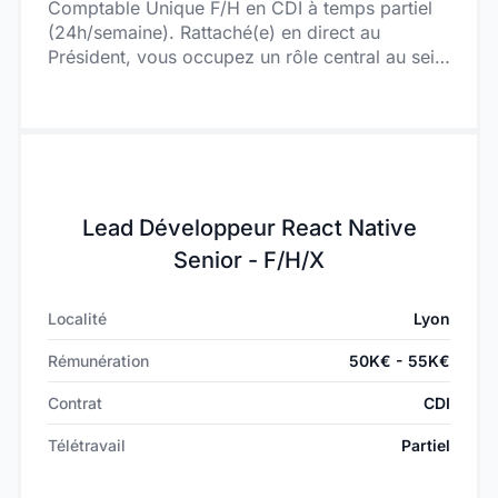
Comptable Unique F/H en CDI à temps partiel
(24h/semaine). Rattaché(e) en direct au
Président, vous occupez un rôle central au sein
de la structure. Ce poste stratégique vous
positionne comme un véritable partenaire de la
direction, dans un environnement où la culture
financière et comptable est valorisée. Vous
intervenez en lien étroit avec un cabinet
d’expertise comptable moderne et reconnu
Lead Développeur React Native
pour sa technicité, vous permettant d’évoluer
dans un cadre structuré et sécurisant. Le poste
Senior - F/H/X
offre un environnement de travail, sain et
souple avec des horaires flexibles permettant
Localité
Lyon
de s’adapter à vos impératifs personnels.,
favorisant un bon équilibre entre vie
Rémunération
50K€ - 55K€
professionnelle et personnelle.
Contrat
CDI
Télétravail
Partiel