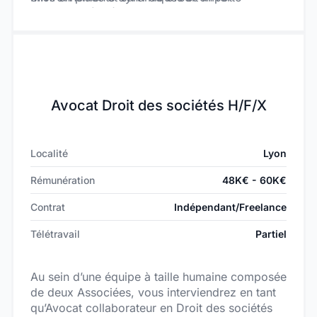
croissance. Ces clients présentent des
Recherche (CIR)
problématiques riches et stimulantes,
Structuration financière dans des contextes de
notamment :
scale-up et d’hyper-croissance
Accompagnement de dirigeants sur des enjeux
Ce portefeuille vous permettra de vous
stratégiques et de développement
positionner comme un véritable partenaire
business, avec une forte dimension conseil.
Avocat Droit des sociétés H/F/X
Localité
Lyon
Rémunération
48K€ - 60K€
Contrat
Indépendant/Freelance
Télétravail
Partiel
Au sein d’une équipe à taille humaine composée
de deux Associées, vous interviendrez en tant
qu’Avocat collaborateur en Droit des sociétés