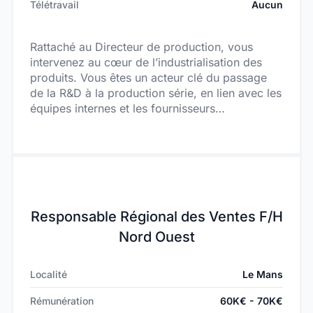
Le but n’est pas de remplacer l’expertise
Télétravail
Aucun
technique, mais de l’augmenter intelligemment.
Nous cherchons donc un profil avec
Rattaché au Directeur de production, vous
suffisamment d’expérience et de recul pour :
intervenez au cœur de l’industrialisation des
challenger ;
produits. Vous êtes un acteur clé du passage
corriger ;
de la R&D à la production série, en lien avec les
structurer ;
équipes internes et les fournisseurs
maintenir un haut niveau de qualité technique.
internationaux. Vous êtes également garant de
la qualité des produits dès la phase
industrialisation.
Responsable Régional des Ventes F/H
Nord Ouest
Localité
Le Mans
Rémunération
60K€ - 70K€