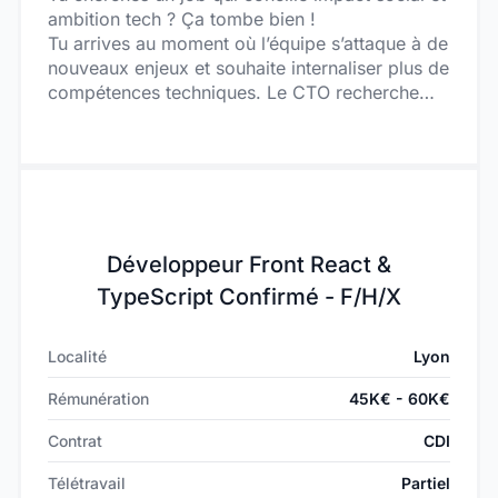
ambition tech ? Ça tombe bien !
Tu arrives au moment où l’équipe s’attaque à de
nouveaux enjeux et souhaite internaliser plus de
compétences techniques. Le CTO recherche
ses 2 futurs Développeurs Fullstack – F/H/X
pour construire de nouveaux projets. Tu
deviendras l’un des piliers d’une société en
croissance constante (et raisonnée). Si tu as de
l’ambition (et il en faut !), des possibilités
d’évolution te seront proposées ! L’équipe Tech
Développeur Front React &
actuelle compte 30 collaborateurs :
Développeurs / Testeurs / Designers / Chefs de
TypeScript Confirmé - F/H/X
projet / Gestionnaires de parcs informatiques.
Tu travailleras en étroite collaboration avec le
Localité
Lyon
CTO et 4 autres Devs Fullstack. Tu échangeras
quotidiennement avec les Chefs de projet, afin
Rémunération
45K€ - 60K€
de challenger les futures fonctionnalités du
produit.
Contrat
CDI
Télétravail
Partiel