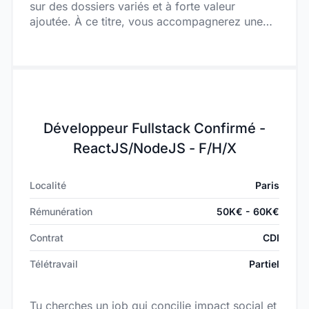
sur des dossiers variés et à forte valeur
ajoutée. À ce titre, vous accompagnerez une
clientèle diversifiée sur l’ensemble de leurs
enjeux juridiques :
Développeur Fullstack Confirmé -
ReactJS/NodeJS - F/H/X
Localité
Paris
Rémunération
50K€ - 60K€
Contrat
CDI
Télétravail
Partiel
Tu cherches un job qui concilie impact social et