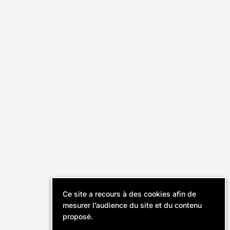
Effektiv,
Cabinet de recrutement
révélateur de talents.
Instagram
Linkedin
Contact
Recruteurs
FAQ
Ce site a recours à des cookies afin de
© Effektiv 2026
mesurer l’audience du site et du contenu
Mentions légales
proposé.
Politique de confidentialité