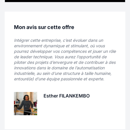
des établissements scolaires et des clubs et
associations sportives sur votre territoire. Vous
commercialisez aussi bien du matériel sportif
(ballons, équipements pédagogiques, matériel
Nouveau
d’entraînement…) que des projets
Mon avis sur cette offre
d’aménagement plus ambitieux : terrains
Commercial Itinérant - Equipements
multisports, city stades, équipements de
Intégrer cette entreprise, c’est évoluer dans un
gymnase, basket 3×3, etc.
environnement dynamique et stimulant, où vous
Sportifs - F/H/X
pourrez développer vos compétences et jouer un rôle
de leader technique. Vous aurez l’opportunité de
piloter des projets d’envergure et de contribuer à des
Localité
Grenoble
innovations dans le domaine de l’automatisation
industrielle, au sein d’une structure à taille humaine,
Rémunération
40K€ - 45K€
entouré(e) d’une équipe passionnée et experte.
Contrat
CDI
Esther FILANKEMBO
Télétravail
Total
Véritable ambassadeur(rice) de CASAL SPORT,
vous prenez en charge un portefeuille de
clients existants tout en développant de