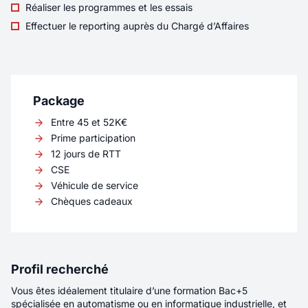
d’expérience – Cybersécurité - H/F/X
Réaliser les programmes et les essais
Effectuer le reporting auprès du Chargé d’Affaires
Localité
LYON
Rémunération
45K€ - 52K€
Contrat
CDI
Package
Télétravail
Partiel
Entre 45 et 52K€
Prime participation
12 jours de RTT
Vous rejoignez une équipe composée de leads
CSE
techniques, d’experts cybersécurité et de
Véhicule de service
développeurs, où les échanges techniques et
Chèques cadeaux
les choix d’architecture occupent une place
importante. Vous intervenez sur un produit
développé intégralement en interne, utilisé par
des milliers d’utilisateurs et en constante
évolution.
Profil recherché
Nouveau
Vous êtes idéalement titulaire d’une formation Bac+5
spécialisée en automatisme ou en informatique industrielle, et