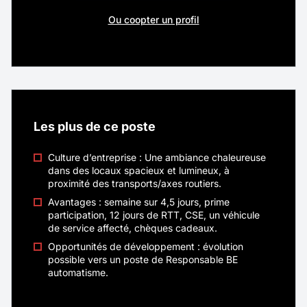
(ballons, équipements pédagogiques, matériel
Nouveau
Ou coopter un profil
d’entraînement…) que des projets
d’aménagement plus ambitieux : terrains
Commercial Itinérant - Equipements
multisports, city stades, équipements de
gymnase, basket 3×3, etc.
Sportifs - F/H/X
Localité
Chambéry
Les plus de ce poste
Rémunération
40K€ - 45K€
Culture d’entreprise : Une ambiance chaleureuse
Contrat
CDI
dans des locaux spacieux et lumineux, à
proximité des transports/axes routiers.
Télétravail
Total
Avantages : semaine sur 4,5 jours, prime
participation, 12 jours de RTT, CSE, un véhicule
de service affecté, chèques cadeaux.
Véritable ambassadeur(rice) de CASAL SPORT,
vous prenez en charge un portefeuille de
Opportunités de développement : évolution
possible vers un poste de Responsable BE
clients existants tout en développant de
automatisme.
nouvelles opportunités commerciales
auprès des collectivités territoriales,