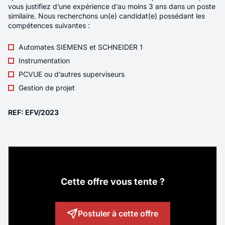
vous justifiez d’une expérience d’au moins 3 ans dans un poste
Commercial Itinérant - Equipements
similaire. Nous recherchons un(e) candidat(e) possédant les
compétences suivantes :
Sportifs - F/H/X
Automates SIEMENS et SCHNEIDER 1
Localité
Annecy
Instrumentation
PCVUE ou d’autres superviseurs
Rémunération
40K€ - 45K€
Gestion de projet
Contrat
CDI
REF: EFV/2023
Télétravail
Total
Véritable ambassadeur(rice) de CASAL SPORT,
vous prenez en charge un portefeuille de
clients existants tout en développant de
nouvelles opportunités commerciales
Cette offre vous tente ?
auprès des collectivités territoriales,
des établissements scolaires et des clubs et
associations sportives sur votre territoire. Vous
Postuler à cette offre
commercialisez aussi bien du matériel sportif