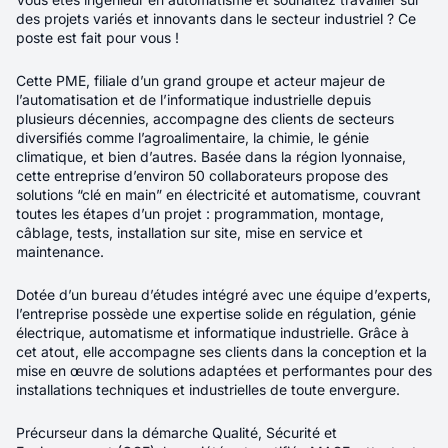
Salaire minimum
Téléphone
*
25K
des projets variés et innovants dans le secteur industriel ? Ce
Téléphone
*
poste est fait pour vous !
Pièce jointes
*
Réinitialiser la recherche
Cette PME, filiale d’un grand groupe et acteur majeur de
Déposer un CV (PDF)
l’automatisation et de l’informatique industrielle depuis
Lien vers votre profil LinkedIn
plusieurs décennies, accompagne des clients de secteurs
diversifiés comme l’agroalimentaire, la chimie, le génie
Qui souhaitez-vous coopter ?
climatique, et bien d’autres. Basée dans la région lyonnaise,
150
offres F/H/X
cette entreprise d’environ 50 collaborateurs propose des
En soumettant ce formulaire, vous acceptez
notre politique
Prénom
*
solutions “clé en main” en électricité et automatisme, couvrant
de gestion des données personnelles.
*
toutes les étapes d’un projet : programmation, montage,
Récence
Pertinence
câblage, tests, installation sur site, mise en service et
Nom
*
maintenance.
Envoyer votre candidature
Dotée d’un bureau d’études intégré avec une équipe d’experts,
Mail
*
l’entreprise possède une expertise solide en régulation, génie
Nouveau
électrique, automatisme et informatique industrielle. Grâce à
cet atout, elle accompagne ses clients dans la conception et la
Téléphone
*
mise en œuvre de solutions adaptées et performantes pour des
Avocat collaborateur Droit des
installations techniques et industrielles de toute envergure.
sociétés H/F/X
En soumettant ce formulaire, vous acceptez
notre politique
Précurseur dans la démarche Qualité, Sécurité et
de gestion des données personnelles.
*