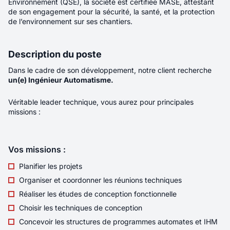
Environnement (QSE), la société est certifiée MASE, attestant
Localité
LYON
de son engagement pour la sécurité, la santé, et la protection
de l’environnement sur ses chantiers.
Rémunération
55K€ - 80K€
Envoyer votre candidature
Contrat
Indépendant/Freelance
Description du poste
Télétravail
Aucun
Dans le cadre de son développement, notre client recherche
un(e) Ingénieur Automatisme.
Sous la responsabilité directe de l’Associée en
Véritable leader technique, vous aurez pour principales
charge du pôle Corporate, vous intégrez une
missions :
équipe qui accompagne ses clients dirigeants
de A à Z : de la stratégie quotidienne aux
opérations les plus complexes. 🤝 Vous
Vos missions :
travaillerez en trinôme avec l’Associée et un
assistant juridique, sur un portefeuille de clients
Planifier les projets
fidèles ainsi que sur des dossiers exceptionnels
Organiser et coordonner les réunions techniques
particulièrement stimulants.
Nouveau
Réaliser les études de conception fonctionnelle
Choisir les techniques de conception
Développeur C/C++ < 3 ans
Concevoir les structures de programmes automates et IHM