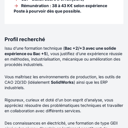
Rémunération : 38 à 43 K€ selon expérience
Commercial Itinérant - Equipements
Poste à pourvoir dès que possible.
Sportifs - F/H/X
Localité
Annecy
Profil recherché
Rémunération
40K€ - 45K€
Issu d’une formation technique (
Bac +2/+3 avec une solide
expérience ou Bac +5
), vous justifiez d’une expérience réussie
Contrat
CDI
en méthodes, industrialisation, mécanique ou amélioration des
procédés industriels.
Télétravail
Total
Vous maîtrisez les environnements de production, les outils de
Véritable ambassadeur(rice) de CASAL SPORT,
CAO 2D/3D (idéalement
SolidWorks
) ainsi que les ERP
industriels.
vous prenez en charge un portefeuille de
clients existants tout en développant de
Rigoureux, curieux et doté d’un bon esprit d’analyse, vous
nouvelles opportunités commerciales
appréciez résoudre des problématiques techniques et travailler
auprès des collectivités territoriales,
en collaboration avec différents services.
des établissements scolaires et des clubs et
associations sportives sur votre territoire. Vous
Des connaissances en électricité, une formation de type GEII
commercialisez aussi bien du matériel sportif