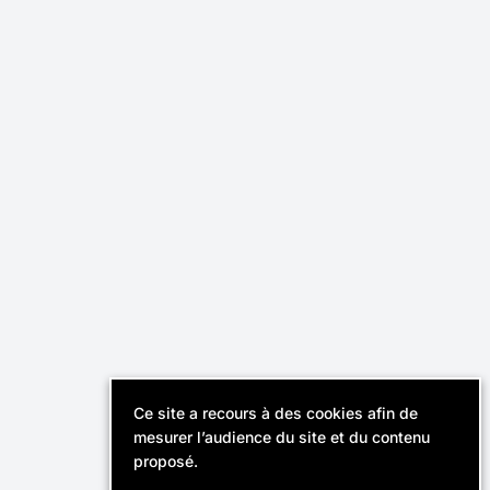
Effektiv,
Cabinet de recrutement
révélateur de talents.
Instagram
Linkedin
Contact
Recruteurs
FAQ
Ce site a recours à des cookies afin de
© Effektiv 2026
mesurer l’audience du site et du contenu
Mentions légales
proposé.
Politique de confidentialité