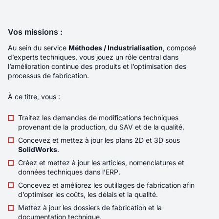
Localité
LYON
Rémunération
55K€ - 80K€
Envoyer votre candidature
Vos missions :
Contrat
Indépendant/Freelance
Au sein du service
Méthodes / Industrialisation
, composé
d’experts techniques, vous jouez un rôle central dans
Télétravail
Aucun
l’amélioration continue des produits et l’optimisation des
processus de fabrication.
Sous la responsabilité directe de l’Associée en
À ce titre, vous :
charge du pôle Corporate, vous intégrez une
équipe qui accompagne ses clients dirigeants
Traitez les demandes de modifications techniques
de A à Z : de la stratégie quotidienne aux
provenant de la production, du SAV et de la qualité.
opérations les plus complexes. 🤝 Vous
Concevez et mettez à jour les plans 2D et 3D sous
travaillerez en trinôme avec l’Associée et un
SolidWorks
.
assistant juridique, sur un portefeuille de clients
Créez et mettez à jour les articles, nomenclatures et
fidèles ainsi que sur des dossiers exceptionnels
données techniques dans l’ERP.
particulièrement stimulants.
Nouveau
Concevez et améliorez les outillages de fabrication afin
d’optimiser les coûts, les délais et la qualité.
Développeur C/C++ < 3 ans
Mettez à jour les dossiers de fabrication et la
documentation technique.