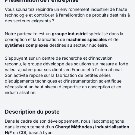
Salaire minimum
Téléphone
*
25K
Téléphone
*
Vous souhaitez rejoindre un environnement industriel de haute
technologie et contribuer à l’amélioration de produits destinés à
Pièce jointes
*
Réinitialiser la recherche
des secteurs exigeants ?
Déposer un CV (PDF)
Notre partenaire est un
groupe industriel
spécialisé dans la
Lien vers votre profil LinkedIn
conception et la fabrication de
machines spéciales
et de
systèmes complexes
destinés au secteur nucléaire.
Qui souhaitez-vous coopter ?
150
offres F/H/X
En soumettant ce formulaire, vous acceptez
notre politique
Prénom
*
S’appuyant sur un centre de recherche et d’innovation
de gestion des données personnelles.
*
reconnu, le groupe développe des solutions sur mesure à forte
Récence
Pertinence
valeur ajoutée pour ses clients en France et à l’international.
Nom
*
Son activité repose sur la fabrication de petites séries
d’équipements techniques et d’instrumentation scientifique,
Envoyer votre candidature
nécessitant un haut niveau d’expertise en conception et en
Mail
*
industrialisation.
Nouveau
Téléphone
*
Description du poste
Avocat collaborateur Droit des
sociétés H/F/X
Dans le cadre de son développement, nous l’accompagnons
dans le recrutement d’un
En soumettant ce formulaire, vous acceptez
Chargé Méthodes / Industrialisation
notre politique
H/F
en CDI, basé à Lyon.
de gestion des données personnelles.
*