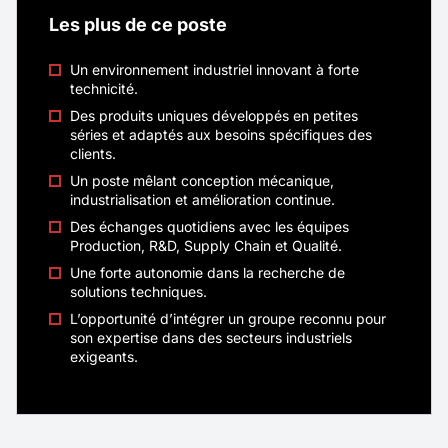
des établissements scolaires et des clubs et
associations sportives sur votre territoire. Vous
Les plus de ce poste
commercialisez aussi bien du matériel sportif
(ballons, équipements pédagogiques, matériel
Un environnement industriel innovant à forte
Nouveau
d’entraînement…) que des projets
technicité.
d’aménagement plus ambitieux : terrains
Des produits uniques développés en petites
Commercial Itinérant - Equipements
multisports, city stades, équipements de
séries et adaptés aux besoins spécifiques des
gymnase, basket 3×3, etc.
clients.
Sportifs - F/H/X
Un poste mêlant conception mécanique,
industrialisation et amélioration continue.
Localité
Grenoble
Des échanges quotidiens avec les équipes
Production, R&D, Supply Chain et Qualité.
Rémunération
40K€ - 45K€
Une forte autonomie dans la recherche de
solutions techniques.
Contrat
CDI
L’opportunité d’intégrer un groupe reconnu pour
Télétravail
Total
son expertise dans des secteurs industriels
exigeants.
Véritable ambassadeur(rice) de CASAL SPORT,
vous prenez en charge un portefeuille de
clients existants tout en développant de