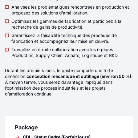
d’expérience – Cybersécurité - H/F/X
Analysez les problématiques rencontrées en production et
proposez des solutions d’amélioration.
Localité
LYON
Optimisez les gammes de fabrication et participez à la
recherche de gains de productivité.
Rémunération
45K€ - 52K€
Garantissez la faisabilité technique des procédés de
fabrication et accompagnez leur mise en œuvre.
Contrat
CDI
Travaillez en étroite collaboration avec les équipes
Télétravail
Partiel
Production, Supply Chain, Achats, Logistique et R&D.
Durant les premiers mois, le poste comporte une forte
Vous rejoignez une équipe composée de leads
dimension
conception mécanique et outillage (environ 50 %)
.
techniques, d’experts cybersécurité et de
À moyen terme, vous serez davantage impliqué dans
développeurs, où les échanges techniques et
l’optimisation des process industriels et les projets
les choix d’architecture occupent une place
d’amélioration continue.
importante. Vous intervenez sur un produit
développé intégralement en interne, utilisé par
des milliers d’utilisateurs et en constante
évolution.
Package
Nouveau
CDI – Statut Cadre (Forfait jours)