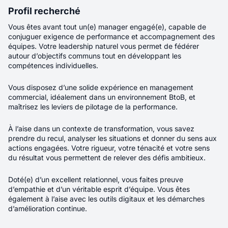
(ballons, équipements pédagogiques, matériel
Profil recherché
Nouveau
d’entraînement…) que des projets
Vous êtes avant tout un(e) manager engagé(e), capable de
d’aménagement plus ambitieux : terrains
conjuguer exigence de performance et accompagnement des
Commercial Itinérant - Equipements
multisports, city stades, équipements de
équipes. Votre leadership naturel vous permet de fédérer
gymnase, basket 3×3, etc.
Sportifs - F/H/X
autour d’objectifs communs tout en développant les
compétences individuelles.
Localité
Chambéry
Vous disposez d’une solide expérience en management
commercial, idéalement dans un environnement BtoB, et
Rémunération
40K€ - 45K€
maîtrisez les leviers de pilotage de la performance.
Contrat
CDI
À l’aise dans un contexte de transformation, vous savez
prendre du recul, analyser les situations et donner du sens aux
Télétravail
Total
actions engagées. Votre rigueur, votre ténacité et votre sens
du résultat vous permettent de relever des défis ambitieux.
Véritable ambassadeur(rice) de CASAL SPORT,
Doté(e) d’un excellent relationnel, vous faites preuve
vous prenez en charge un portefeuille de
d’empathie et d’un véritable esprit d’équipe. Vous êtes
clients existants tout en développant de
également à l’aise avec les outils digitaux et les démarches
nouvelles opportunités commerciales
d’amélioration continue.
auprès des collectivités territoriales,