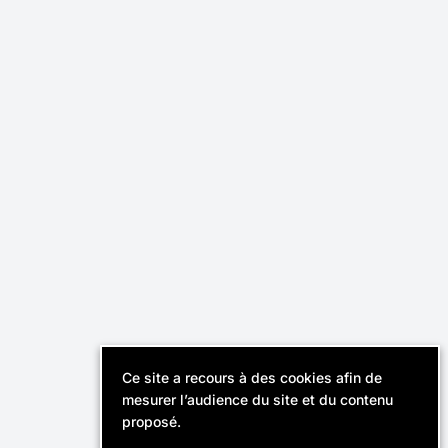
Effektiv,
Cabinet de recrutement
révélateur de talents.
Instagram
Linkedin
Contact
Recruteurs
FAQ
Ce site a recours à des cookies afin de
© Effektiv 2026
mesurer l’audience du site et du contenu
Mentions légales
proposé.
Politique de confidentialité