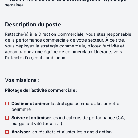
En soumettant ce formulaire, vous acceptez
notre politique
Localité
LYON
semaine)
de gestion des données personnelles.
*
Rémunération
55K€ - 80K€
Description du poste
Contrat
Indépendant/Freelance
Envoyer votre candidature
Rattaché(e) à la Direction Commerciale, vous êtes responsable
Télétravail
Aucun
de la performance commerciale de votre secteur. À ce titre,
vous déployez la stratégie commerciale, pilotez l’activité et
accompagnez une équipe de commerciaux itinérants vers
Sous la responsabilité directe de l’Associée en
l’atteinte d’objectifs ambitieux.
charge du pôle Corporate, vous intégrez une
équipe qui accompagne ses clients dirigeants
de A à Z : de la stratégie quotidienne aux
Vos missions :
opérations les plus complexes. 🤝 Vous
travaillerez en trinôme avec l’Associée et un
Pilotage de l’activité commerciale :
assistant juridique, sur un portefeuille de clients
Décliner et animer
fidèles ainsi que sur des dossiers exceptionnels
la stratégie commerciale sur votre
périmètre
particulièrement stimulants.
Nouveau
Suivre et optimiser
les indicateurs de performance (CA,
marge, activité terrain …)
Développeur C/C++ < 3 ans
Analyser
les résultats et ajuster les plans d’action