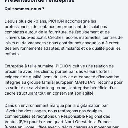
Salaire minimum
25K
Qui sommes-nous ?
Téléphone
*
Téléphone
*
Réinitialiser la recherche
Depuis plus de 70 ans, PICHON accompagne les
Pièce jointes
*
professionnels de l’enfance en proposant des solutions
complètes autour de la fourniture, de l’équipement et de
Déposer un CV (PDF)
l’univers ludo-éducatif. Crèches, écoles maternelles, centres de
Lien vers votre profil LinkedIn
loisirs ou de vacances : nous contribuons chaque jour à créer
des environnements adaptés, stimulants et de qualité pour les
150
offres F/H/X
Qui souhaitez-vous coopter ?
enfants.
En soumettant ce formulaire, vous acceptez
notre politique
Prénom
*
Récence
Pertinence
Entreprise à taille humaine, PICHON cultive une relation de
de gestion des données personnelles.
*
proximité avec ses clients, portée par des valeurs fortes :
exigence de qualité, sens du service et capacité d’innovation.
Nom
*
Intégrée au groupe familial européen MANUTAN, reconnu pour
Envoyer votre candidature
sa solidité et sa vision long terme, l’entreprise bénéficie d’un
Nouveau
cadre structurant tout en conservant son agilité.
Mail
*
Dans un environnement marqué par la digitalisation par
Avocat collaborateur Droit des
Téléphone
*
l’évolution des usages, nous renforçons nos équipes
sociétés H/F/X
commerciales et recrutons un Responsable Régional des
Ventes (F/H) pour la zone quart Nord Ouest de la France.
(Poste en Home Office avec 2 découchages en moyenne par