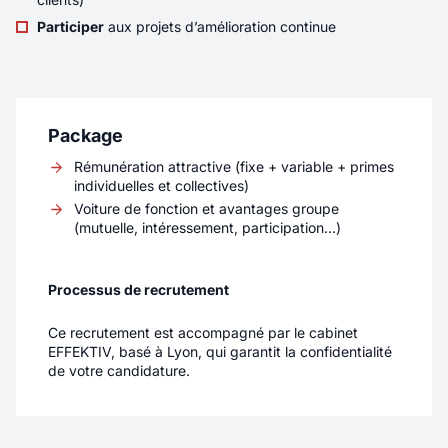
Participer
Commercial Itinérant - Equipements
aux projets d’amélioration continue
Sportifs - F/H/X
Localité
Annecy
Package
Rémunération
40K€ - 45K€
Rémunération attractive (fixe + variable + primes
individuelles et collectives)
Contrat
CDI
Voiture de fonction et avantages groupe
Télétravail
Total
(mutuelle, intéressement, participation…)
Véritable ambassadeur(rice) de CASAL SPORT,
Processus de recrutement
vous prenez en charge un portefeuille de
clients existants tout en développant de
Ce recrutement est accompagné par le cabinet
nouvelles opportunités commerciales
EFFEKTIV, basé à Lyon, qui garantit la confidentialité
de votre candidature.
auprès des collectivités territoriales,
des établissements scolaires et des clubs et
associations sportives sur votre territoire. Vous
commercialisez aussi bien du matériel sportif