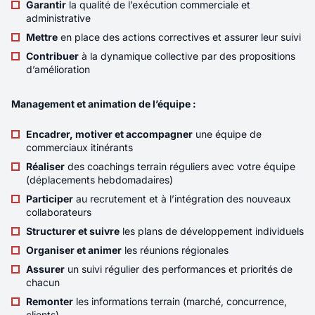
d’expérience – Cybersécurité - H/F/X
Garantir
la qualité de l’exécution commerciale et
administrative
Mettre
en place des actions correctives et assurer leur suivi
Localité
LYON
Contribuer
à la dynamique collective par des propositions
Rémunération
d’amélioration
45K€ - 52K€
Contrat
CDI
Management et animation de l’équipe :
Télétravail
Partiel
Encadrer, motiver et accompagner
une équipe de
commerciaux itinérants
Vous rejoignez une équipe composée de leads
Réaliser
des coachings terrain réguliers avec votre équipe
(déplacements hebdomadaires)
techniques, d’experts cybersécurité et de
développeurs, où les échanges techniques et
Participer
au recrutement et à l’intégration des nouveaux
les choix d’architecture occupent une place
collaborateurs
importante. Vous intervenez sur un produit
Structurer et suivre
les plans de développement individuels
développé intégralement en interne, utilisé par
Organiser et animer
les réunions régionales
des milliers d’utilisateurs et en constante
Assurer
un suivi régulier des performances et priorités de
évolution.
chacun
Nouveau
Remonter
les informations terrain (marché, concurrence,
clients)